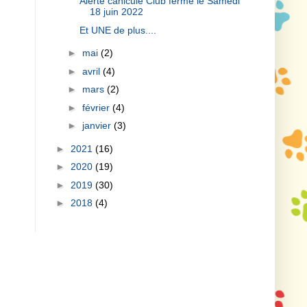
Alerte canicule Club fermé le Samedi
18 juin 2022
Et UNE de plus....
►
mai
(2)
►
avril
(4)
►
mars
(2)
►
février
(4)
►
janvier
(3)
►
2021
(16)
►
2020
(19)
►
2019
(30)
►
2018
(4)