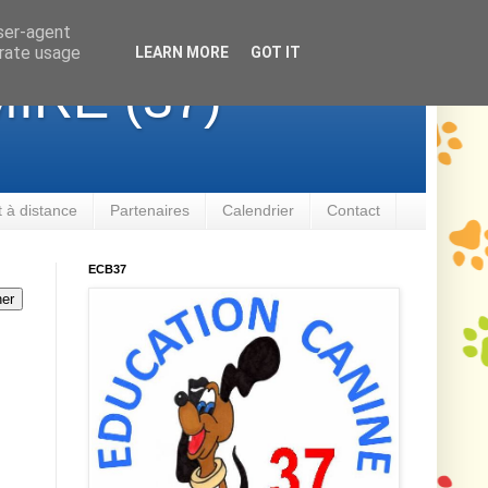
user-agent
erate usage
LEARN MORE
GOT IT
IRÉ (37)
à distance
Partenaires
Calendrier
Contact
ECB37