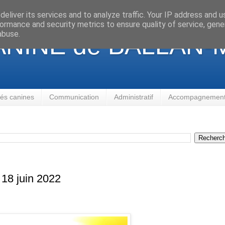
eliver its services and to analyze traffic. Your IP address and 
ormance and security metrics to ensure quality of service, gen
abuse.
NINE de BALLAN-M
ités canines
Communication
Administratif
Accompagnement 
 18 juin 2022