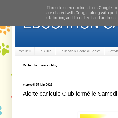
This site uses cookies from Google to d
are shared with Google along with perf
statistics, and to detect and address 
ÉDUCATION CA
Accueil
Le Club
Éducation École du chiot
Activ
Rechercher dans ce blog
mercredi 15 juin 2022
Alerte canicule Club fermé le Samedi