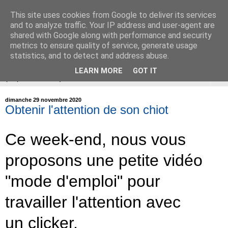
This site uses cookies from Google to deliver its services
ÉDUCATION CANINE de
and to analyze traffic. Your IP address and user-agent are
shared with Google along with performance and security
BALLAN-MIRÉ (37)
metrics to ensure quality of service, generate usage
statistics, and to detect and address abuse.
LEARN MORE
GOT IT
▼
dimanche 29 novembre 2020
Obtenir l'attention de son chiot
Ce week-end, nous vous
proposons une petite vidéo
"mode d'emploi" pour
travailler l'attention avec
un clicker.