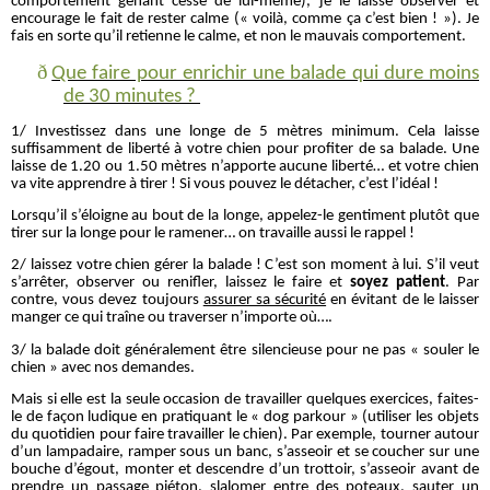
comportement gênant cesse de lui-même), je le laisse observer et
encourage le fait de rester calme (« voilà, comme ça c’est bien ! »). Je
fais en sorte qu’il retienne le calme, et non le mauvais comportement.
ð
Que faire pour enrichir une balade qui dure moins
de 30 minutes ?
1/ Investissez dans une longe de 5 mètres minimum. Cela laisse
suffisamment de liberté à votre chien pour profiter de sa balade. Une
laisse de 1.20 ou 1.50 mètres n’apporte aucune liberté… et votre chien
va vite apprendre à tirer ! Si vous pouvez le détacher, c’est l’idéal !
Lorsqu’il s’éloigne au bout de la longe, appelez-le gentiment plutôt que
tirer sur la longe pour le ramener… on travaille aussi le rappel !
2/ laissez votre chien gérer la balade ! C’est son moment à lui. S’il veut
s’arrêter, observer ou renifler, laissez le faire et
soyez patient
. Par
contre, vous devez toujours
assurer sa sécurité
en évitant de le laisser
manger ce qui traîne ou traverser n’importe où….
3/ la balade doit généralement être silencieuse pour ne pas « souler le
chien » avec nos demandes.
Mais si elle est la seule occasion de travailler quelques exercices, faites-
le de façon ludique en pratiquant le « dog parkour » (utiliser les objets
du quotidien pour faire travailler le chien). Par exemple, tourner autour
d’un lampadaire, ramper sous un banc, s’asseoir et se coucher sur une
bouche d’égout, monter et descendre d’un trottoir, s’asseoir avant de
prendre un passage piéton, slalomer entre des poteaux, sauter un