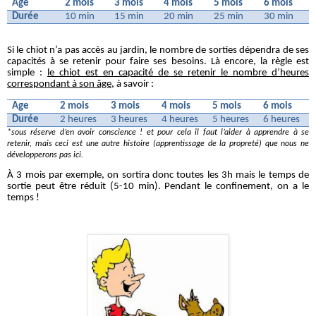
Age
2 mois
3 mois
4 mois
5 mois
6 mois
Durée
10 min
15 min
20 min
25 min
30 min
Si le chiot n’a pas accès au jardin, le nombre de sorties dépendra de ses
capacités à se retenir pour faire ses besoins. Là encore, la règle est
simple :
le chiot est en capacité de se retenir le nombre d’heures
correspondant à son âge
, à savoir :
Age
2 mois
3 mois
4 mois
5 mois
6 mois
Durée
2 heures
3 heures
4 heures
5 heures
6 heures
*sous réserve d’en avoir conscience ! et pour cela il faut l’aider à apprendre à se
retenir, mais ceci est une autre histoire (apprentissage de la propreté) que nous ne
développerons pas ici.
À 3 mois par exemple, on sortira donc toutes les 3h mais le temps de
sortie peut être réduit (5-10 min). Pendant le confinement, on a le
temps !