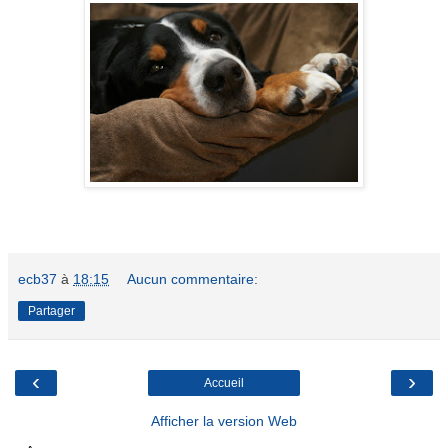
ecb37
à
18:15
Aucun commentaire:
Partager
‹
›
Accueil
Afficher la version Web