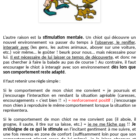
L’autre raison est la
stimulation mentale.
Un chiot qui découvre un
nouvel environnement va passer du temps à
l’observer, le renifler,
interagir avec
(les gens, les autres animaux, aboyer sur une voiture,
etc.) voir même… le goûter ! beurk pour nous… mais nécessaire pour
lui.
Il est nécessaire de lui laisser ce temps de découverte
, et donc ne
pas chercher à faire la balade au pas de course ! Au contraire, il faut
encourager le chiot à interagir avec son environnement
dès lors que
son comportement reste adapté
.
Il faut retenir une règle simple :
Si le comportement de mon chiot me convient = je poursuis et
j’encourage l’interaction en rendant la situation agréable (caresses,
encouragements « c’est bien !! »)
= renforcement positif
: j’encourage
mon chien à reproduire le même comportement lorsque la situation se
représentera.
Si le comportement de mon chiot ne me convient pas (il aboie, il
grogne, il saute, il tire sur sa laisse, etc.) =
je ne me fâche pas
!!
Je
m’éloigne de ce qui le stimule
en l’incitant gentiment à me suivre, et
une fois revenu en zone de confort (suffisamment loin pour que son