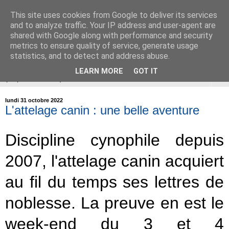
This site uses cookies from Google to deliver its services
ÉDUCATION CANINE de
and to analyze traffic. Your IP address and user-agent are
shared with Google along with performance and security
BALLAN-MIRÉ (37)
metrics to ensure quality of service, generate usage
statistics, and to detect and address abuse.
LEARN MORE
GOT IT
▼
lundi 31 octobre 2022
L'attelage canin : une belle aventure
Discipline cynophile depuis
2007, l'attelage canin acquiert
au fil du temps ses lettres de
noblesse. La preuve en est le
week-end du 3 et 4