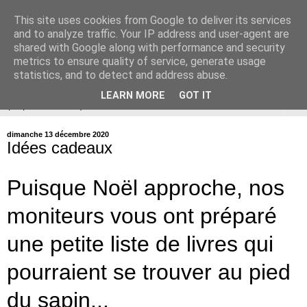
This site uses cookies from Google to deliver its services
ÉDUCATION CANINE de
and to analyze traffic. Your IP address and user-agent are
shared with Google along with performance and security
BALLAN-MIRÉ (37)
metrics to ensure quality of service, generate usage
statistics, and to detect and address abuse.
LEARN MORE
GOT IT
▼
dimanche 13 décembre 2020
Idées cadeaux
Puisque Noël approche, nos
moniteurs vous ont préparé
une petite liste de livres qui
pourraient se trouver au pied
du sapin...