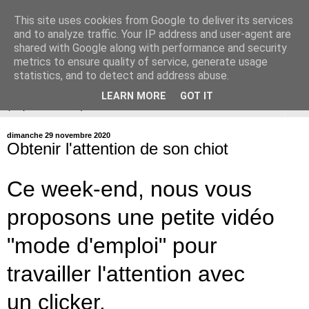
This site uses cookies from Google to deliver its services
ÉDUCATION CANINE de
and to analyze traffic. Your IP address and user-agent are
shared with Google along with performance and security
BALLAN-MIRÉ (37)
metrics to ensure quality of service, generate usage
statistics, and to detect and address abuse.
LEARN MORE
GOT IT
▼
dimanche 29 novembre 2020
Obtenir l'attention de son chiot
Ce week-end, nous vous
proposons une petite vidéo
"mode d'emploi" pour
travailler l'attention avec
un clicker.