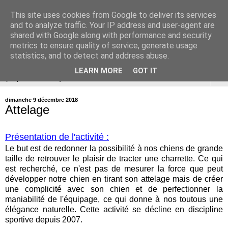
This site uses cookies from Google to deliver its services
ÉDUCATION CANINE de
and to analyze traffic. Your IP address and user-agent are
shared with Google along with performance and security
BALLAN-MIRÉ (37)
metrics to ensure quality of service, generate usage
statistics, and to detect and address abuse.
LEARN MORE
GOT IT
▼
dimanche 9 décembre 2018
Attelage
Présentation de l'activité :
Le but est de redonner la possibilité à nos chiens de grande
taille de retrouver le plaisir de tracter une charrette. Ce qui
est recherché, ce n'est pas de mesurer la force que peut
développer notre chien en tirant son attelage mais de créer
une complicité avec son chien et de perfectionner la
maniabilité de l'équipage, ce qui donne à nos toutous une
élégance naturelle. Cette activité se décline en discipline
sportive depuis 2007.